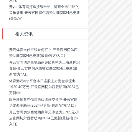
入口)
开yun体育网打造接续全年、隐藏全市11区的
音乐盛事-开云官网切尔西赞助商(2024已更新
(最新/官
相关资讯
开云体育当代空战奈何打？-开云官网切尔西
赞助商(2024已更新(最新/官方/入口)
开云官网切尔西赞助商评级机构为上海新世纪
资信-开云官网切尔西赞助商(2024已更新(最
新/官方/入口
体育游戏app平台本日该股主力资金净流出
1920.40万元-开云官网切尔西赞助商(2024已
更新(最
欧洲杯体育在俄乌两边遗体交换中-开云官网
切尔西赞助商(2024已更新(最新/官方/入口)
开云官网切尔西赞助商单元净值为1.705元-开
云官网切尔西赞助商(2024已更新(最新/官方/
入口)