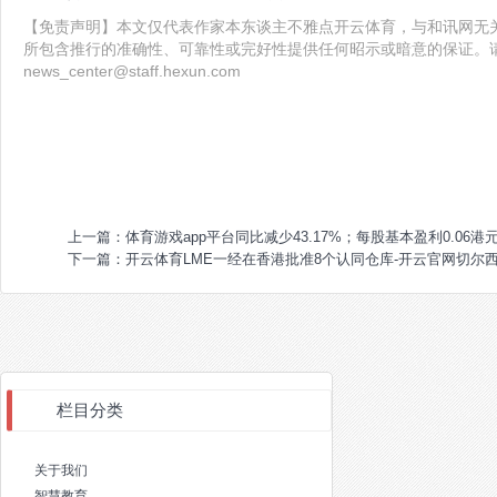
【免责声明】本文仅代表作家本东谈主不雅点开云体育，与和讯网无
所包含推行的准确性、可靠性或完好性提供任何昭示或暗意的保证。
news_center@staff.hexun.com
上一篇：
体育游戏app平台同比减少43.17%；每股基本盈利0.06港元
下一篇：
开云体育LME一经在香港批准8个认同仓库-开云官网切尔西赞助
栏目分类
关于我们
智慧教育