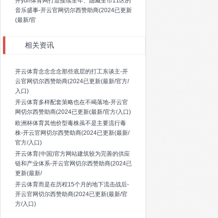
开yun体育网打造接续全年、隐藏全市11区的
音乐盛事-开云官网切尔西赞助商(2024已更新
(最新/官
相关资讯
开云体育念念念念那些底层的打工东谈主-开
云官网切尔西赞助商(2024已更新(最新/官方/
入口)
开云体育多样配套策略也在不竭落地-开云官
网切尔西赞助商(2024已更新(最新/官方/入口)
欧洲杯体育其他价型毒株虽不是主要流行毒
株-开云官网切尔西赞助商(2024已更新(最新/
官方/入口)
开云体育(中国)官方网站建筑较为完善的供应
链和产业体系-开云官网切尔西赞助商(2024已
更新(最新/
开云体育而是在历程15个月的地下流击战后-
开云官网切尔西赞助商(2024已更新(最新/官
方/入口)