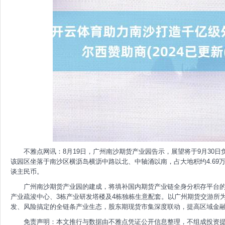
不雅点网讯：8月19日，广州南沙期货产业园告示，展望将于9月30
该园区坐落于南沙区横沥岛横沥中路以北、中轴涌以南，占大地积约4.69万正
谈主民币。
广州南沙期货产业园的建成，将填补国内期货产业链全身分积存平台的
产业疏浚中心、3栋产业研发塔楼及4栋独栋生意配套。以广州期货交游所
发、风险搞定的全链条产业生态，股东期现货市集深度联动，提高区域金
免责声明：本文推行与数据由不雅点凭证公开信息整理，不组成投资