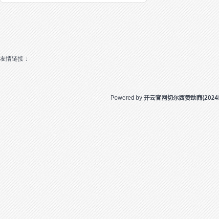
友情链接：
Powered by
开云官网切尔西赞助商(2024