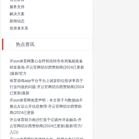
服务支持
解决方案
新闻动态
投资者关系
热点资讯
开yun体育网重心在呼和浩特市布局氢能装备
研发基地-开云官网切尔西赞助商(2024已更新
(最新/官方
体育游戏app平台平台上诞妄职位投诉率高于
行业均值的问题-开云官网切尔西赞助商(2024
已更新(最新
开yun体育网免责声明：本文骨子与数据由不
雅点左证公开信息整理-开云官网切尔西赞助
商(2024已更新
开云体育助力南沙打造千亿级外洋金融岛-开
云官网切尔西赞助商(2024已更新(最新/官方/
入口)