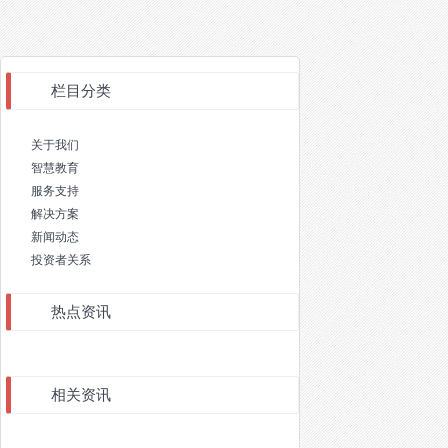
栏目分类
关于我们
智慧教育
服务支持
解决方案
新闻动态
投资者关系
热点资讯
相关资讯