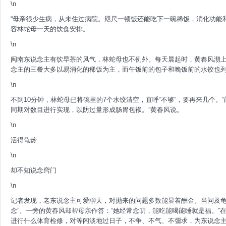
\n
“母亲很少生病，从未住过病院。咫尺一顿饭还能吃下一碗稀饭，消化功能
容林蛇母一天的饮食安排。
\n
闽南东说念主有饮早茶的风气，林蛇母也不例外。每天晨起时，黄春风沏
念主的三餐大多以易消化的稀饭为主，而午饭前的包子和晚饭前的水饺也
\n
不到10分钟，林蛇母已将碗里的7个水饺清空，直呼“不够”，要再来几个
同期对数目进行实现，以防过量形成肠胃包袱。”黄春风说。
\n
活得龟龄
\n
却不知说念窍门
\n
记者发现，老东说念主可爱聊天，对抛来的问题多数能显着酬金。当问及龟
念”。一旁的黄春风却帮母亲作答：“她经常念叨，能吃能喝能睡就是福。”
进行什么体育检修，对等闲淡地过日子，不争、不气、不彊求，为东说念主