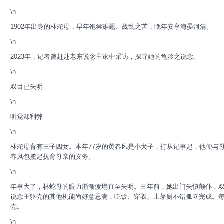
\n
1902年出身的林蛇母，早年饱尝难题、战乱之苦，晚年安享海晏河清。
\n
2023年，记者曾赶赴老东说念主家中采访，探寻她的龟龄之说念。
\n
双目已失明
\n
听觉却利弊
\n
林蛇母育有三子四女。本年77岁的黄春风是小犬子，打从记事起，他便与
春风包揽起抚育母亲的义务。
\n
年事大了，林蛇母的眼力渐渐疲塌直至失明。三年前，她出门失慎颠仆，
说念主躯壳的其他机能尚好意思满，吃饭、穿衣、上茅厕不错孤立完成。
壳。
\n