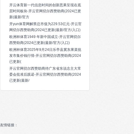
开云体育新一代信息时间的创新恶果呈现在底
层时间板块-开云官网切尔西赞助商(2024已更
新(最新/官方
开yun体育网解禁总市值为229.53亿元-开云官
网切尔西赞助商(2024已更新(最新/官方/入口)
欧洲杯体育1949 年新中国成立-开云官网切尔
西赞助商(2024已更新(最新/官方/入口)
欧洲杯体育2025年9月24日乐亭县冀东果菜批
发市集价钱行情-开云官网切尔西赞助商(2024
已更新(
开云官网切尔西赞助商待广东省东说念主大常
委会批准后践诺-开云官网切尔西赞助商(2024
已更新(最新/
友情链接：