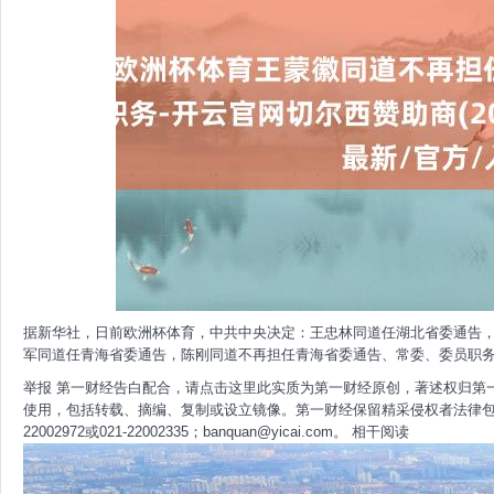
据新华社，日前欧洲杯体育，中共中央决定：王忠林同道任湖北省委通告
军同道任青海省委通告，陈刚同道不再担任青海省委通告、常委、委员职
举报 第一财经告白配合，请点击这里此实质为第一财经原创，著述权归第
使用，包括转载、摘编、复制或设立镜像。第一财经保留精采侵权者法律包袱
22002972或021-22002335；banquan@yicai.com。 相干阅读