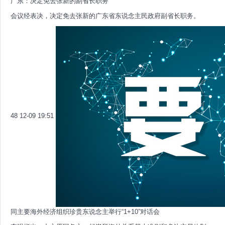
广东：决定免去张新的副省长职务
会议经表决，决定免去张新的广东省东说念主民政府副省长职务。
48 12-09 19:51
同主要海外经济组织珍贵东说念主举行“1+10”对话会