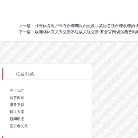
上一篇：
开云体育客户未在合理期限内更换且莫得忽视合理事理的-开云
下一篇：
欧洲杯体育关系交游不组成关联交游-开云官网切尔西赞助商(2
栏目分类
关于我们
智慧教育
服务支持
解决方案
新闻动态
投资者关系