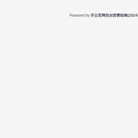
Powered by
开云官网切尔西赞助商(2024