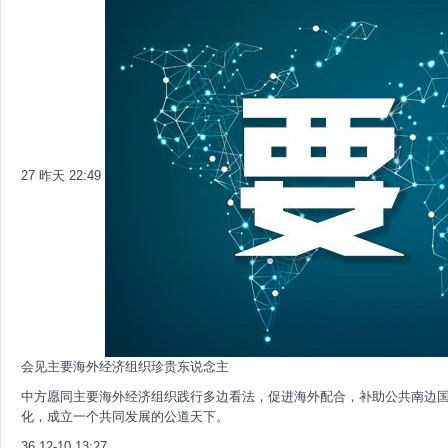
27 昨天 22:49
会见主要海外经济组织珍贵东说念主
中方愿同主要海外经济组织践行多边看法，促进海外配合，补助公共南边
化，成立一个共同发展的公道天下。
36 12-10 13:27