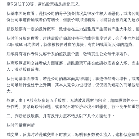
度RSI低于30等，露馅股票插足超卖景况。
从基本面角度看，是指公司的骨子预备情况莫得发生根人道恶化，或者公
例公司事迹褂讪或者仍有增长，但股价却抑遏着落，可能就会被判定为超
超跌股票有一定的反弹概率，致使会在主力温雅后产生回转产生大牛股，
从时间分析角度看，超跌后股价偏离转移平均线等量度过远，会产生向均
20日或60日均线时，就像被拉伸过度的弹簧，有向均线逼近反弹的趋势。
后续将有著作专科先容干系的超跌股个股，敬请贯注公众号干系著作。
从商场厚谊和交往看成方面琢磨，超跌股票可能会眩惑抄底资金入场。当
入，激动股价反弹。
从公司基本面来看，若是公司的基本面莫得编削，事迹依然褂讪增长，或
公司场所行业处于上升期，其本人竞争力也很强，仅仅因为短期的商场波
大。
然则，由于A股商场多超五千股票，无法波及题材与宗旨，超跌股票并不一
务作秀、要紧诉讼等问题，或者宏不雅经济环境不时恶化、行业竞争加重
二、判断超跌股票、并有反弹力度不错从以下几个方面动手：
从时间量度判断
成交量：反弹时若是成交量不时放大，标明有多数资金流入，这相似意味