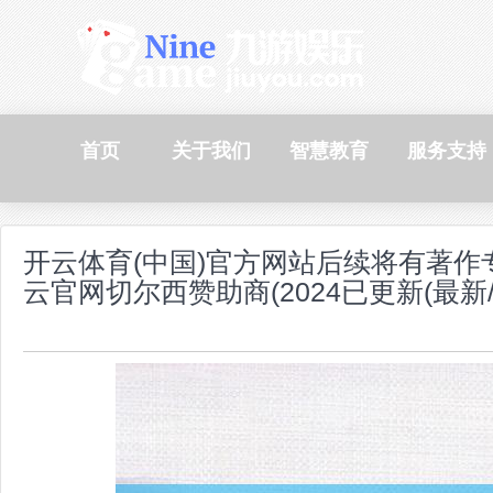
首页
关于我们
智慧教育
服务支持
开云体育(中国)官方网站后续将有著作
云官网切尔西赞助商(2024已更新(最新/