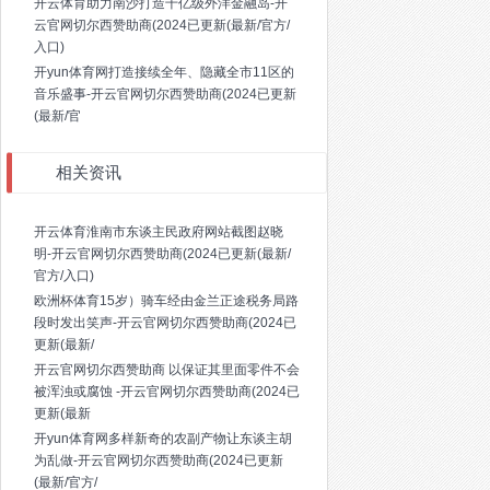
开云体育助力南沙打造千亿级外洋金融岛-开
云官网切尔西赞助商(2024已更新(最新/官方/
入口)
开yun体育网打造接续全年、隐藏全市11区的
音乐盛事-开云官网切尔西赞助商(2024已更新
(最新/官
相关资讯
开云体育淮南市东谈主民政府网站截图赵晓
明-开云官网切尔西赞助商(2024已更新(最新/
官方/入口)
欧洲杯体育15岁）骑车经由金兰正途税务局路
段时发出笑声-开云官网切尔西赞助商(2024已
更新(最新/
开云官网切尔西赞助商 以保证其里面零件不会
被浑浊或腐蚀 -开云官网切尔西赞助商(2024已
更新(最新
开yun体育网多样新奇的农副产物让东谈主胡
为乱做-开云官网切尔西赞助商(2024已更新
(最新/官方/