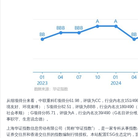
从细项得分来看，中联重科E项得分61.98，评级为CC，行业内名次151
境友好、环境束缚）；S项得分82.51，评级为BBB，行业内名次180/4
社会孝顺）；G项得分85.71，评级为A，行业内名次39/490（G名目
事职守、生意说念德）。
上海华证指数信息劳动有限公司（简称“华证指数”），是一家专科从事指
证券交往所和香港交往所的指数编制行情授权。本站配置ESG生态定约，