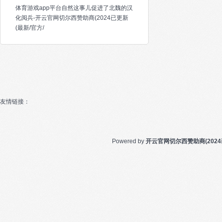
体育游戏app平台自然这事儿促进了北魏的汉
化阅兵-开云官网切尔西赞助商(2024已更新
(最新/官方/
友情链接：
Powered by
开云官网切尔西赞助商(2024